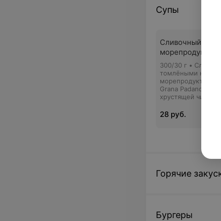
Супы
Сливочный суп 
морепродуктам
300/30 г • Сливоч
томлёными на бел
морепродуктами, 
Grana Padano. Под
хрустящей чиабатт
28 руб.
Горячие закус
Бургеры