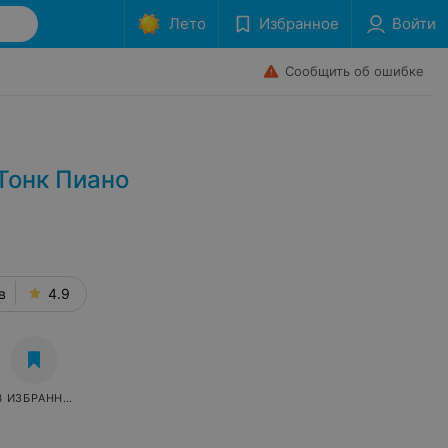
Лето
Избранное
Войти
Сообщить об ошибке
 Тонк Пиано
в
4.9
В ИЗБРАННОЕ