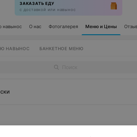
ЗАКАЗАТЬ ЕДУ
с доставкой или навынос
 навынос
О нас
Фотогалерея
Меню и Цены
Отзы
Ю НАВЫНОС
БАНКЕТНОЕ МЕНЮ
уски