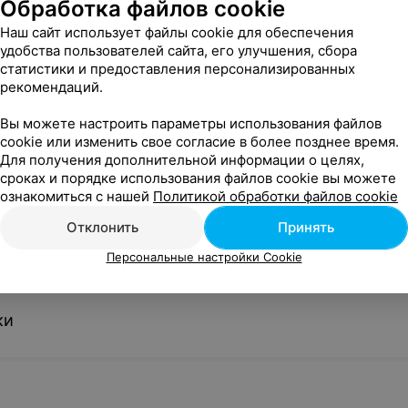
Обработка файлов cookie
Наш сайт использует файлы cookie для обеспечения
удобства пользователей сайта, его улучшения, сбора
статистики и предоставления персонализированных
с
Солянка мясная
Холодник н
рекомендаций.
и
(Белорусская кухня)
(Белорусска
ный суп с
320/30/30/40 г • Классический
320/100/20 г
Вы можете настроить параметры использования файлов
ом вине
мясной суп. Подаем с копченой
холодник на 
cookie или изменить свое согласие в более позднее время.
с сыром
сметаной, ржаной чесночной
картофелем 
Для получения дополнительной информации о целях,
аём с
чиабаттой и шотом томатной
сроках и порядке использования файлов cookie вы можете
ой на гриле.
настойки.
ознакомиться с нашей
Политикой обработки файлов cookie
26 руб.
20 руб.
Отклонить
Принять
Персональные настройки Cookie
ки