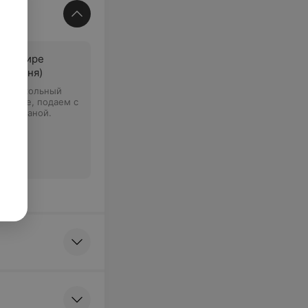
а кефире
я кухня)
 • Свекольный
кефире, подаем с
и сметаной.